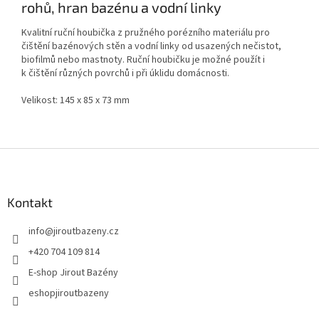
rohů, hran bazénu a vodní linky
Kvalitní ruční houbička z pružného porézního materiálu pro
čištění bazénových stěn a vodní linky od usazených nečistot,
biofilmů nebo mastnoty. Ruční houbičku je možné použít i
k čištění různých povrchů i při úklidu domácnosti.
Velikost: 145 x 85 x 73 mm
Zápatí
Kontakt
info
@
jiroutbazeny.cz
+420 704 109 814
E-shop Jirout Bazény
eshopjiroutbazeny