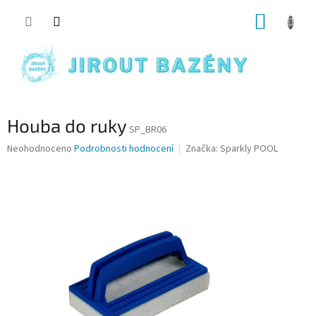
Přejít na obsah
NÁKUP
Houba do ruky
SP_BR06
Průměrné hodnocení produktu je 0,0 z 5 hvězdiček.
Neohodnoceno
Podrobnosti hodnocení
Značka:
Sparkly POOL