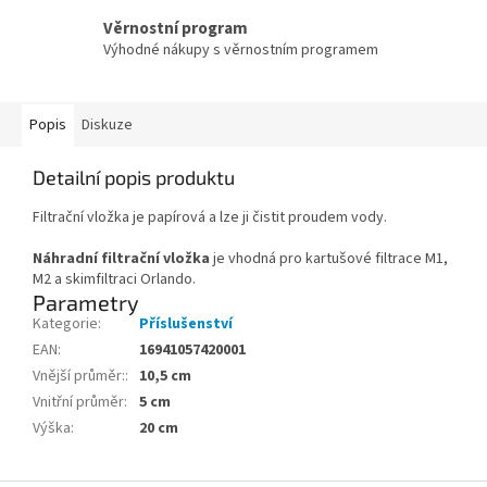
Věrnostní program
Výhodné nákupy s věrnostním programem
Popis
Diskuze
Detailní popis produktu
Filtrační vložka je papírová a lze ji čistit proudem vody.
Náhradní filtrační vložka
je vhodná pro kartušové filtrace M1,
M2 a skimfiltraci Orlando.
Parametry
Kategorie
:
Příslušenství
EAN
:
16941057420001
Vnější průměr:
:
10,5 cm
Vnitřní průměr
:
5 cm
Výška
:
20 cm