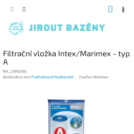
Přejít na obsah
NÁKUP
Filtrační vložka Intex/Marimex - typ
A
MX_10691001
Průměrné hodnocení produktu je 0,0 z 5 hvězdiček.
Neohodnoceno
Podrobnosti hodnocení
Značka:
Marimex