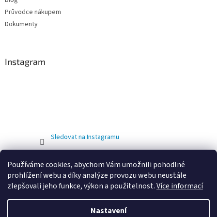
Průvodce nákupem
Dokumenty
Instagram
Sledovat na Instagramu
Používáme cookies, abychom Vám umožnili pohodlné
prohlížení webu a díky analýze provozu webu neustále
zlepšovali jeho funkce, výkon a použitelnost.
Více informací
Nastavení
Vytvořil Shoptet