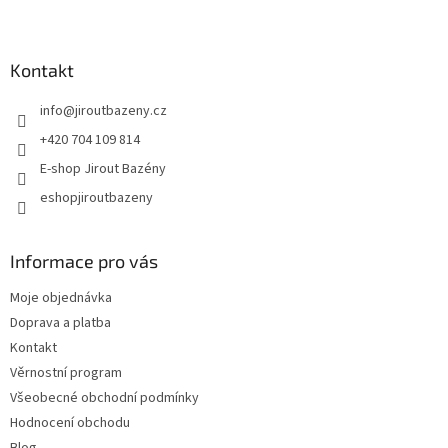
Zápatí
Kontakt
info
@
jiroutbazeny.cz
+420 704 109 814
E-shop Jirout Bazény
eshopjiroutbazeny
Informace pro vás
Moje objednávka
Doprava a platba
Kontakt
Věrnostní program
Všeobecné obchodní podmínky
Hodnocení obchodu
Blog