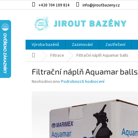
Přejít na obsah
+420 704 109 814
info@jiroutbazeny.cz
Výroba bazénů
Zazimování
Zastřešení
Domů
Filtrace
Filtrační náplň Aquamar balls
Filtrační náplň Aquamar balls
Průměrné hodnocení produktu je 0,0 z 5 hvězdiček.
Neohodnoceno
Podrobnosti hodnocení