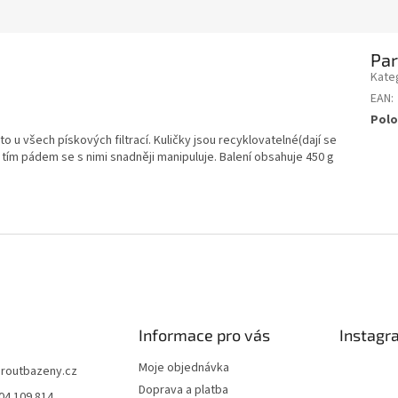
Pa
Kate
EAN
:
Polo
 to u všech pískových filtrací. Kuličky jsou recyklovatelné(dají se
a tím pádem se s nimi snadněji manipuluje. Balení obsahuje 450 g
Informace pro vás
Instagr
Moje objednávka
jiroutbazeny.cz
Doprava a platba
04 109 814