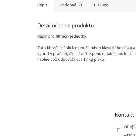
Popis
Podobné (2)
Diskuze
Detailní popis produktu
Náplň pro filtrační jednotky.
Tato filtrační náplň lze použít místo klasického písku a
vyprat v pračce), čím ušetříte peníze, také jsou lehčí 
náplně což odpovídá cca 17 kg písku.
Zápatí
Kontakt
info
@
+420 7