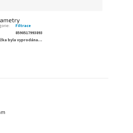
rametry
gorie
:
Filtrace
8590517993893
žka byla vyprodána…
am