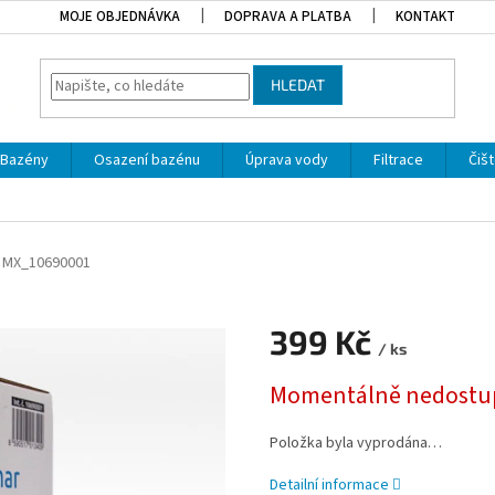
MOJE OBJEDNÁVKA
DOPRAVA A PLATBA
KONTAKT
HLEDAT
Bazény
Osazení bazénu
Úprava vody
Filtrace
Čišt
MX_10690001
399 Kč
/ ks
Měrná cena:
Momentálně nedostu
Položka byla vyprodána…
Detailní informace