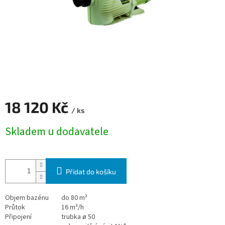
18 120 Kč
/ ks
Měrná cena:
Skladem u dodavatele
Přidat do košíku
Objem bazénu
do 80 m³
Průtok
16 m³/h
Připojení
trubka ø 50