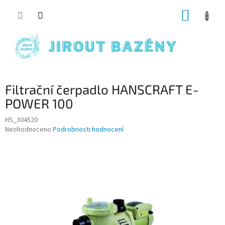
Přejít na obsah
NÁKUP
Filtrační čerpadlo HANSCRAFT E-
POWER 100
HS_304520
Průměrné hodnocení produktu je 0,0 z 5 hvězdiček.
Neohodnoceno
Podrobnosti hodnocení