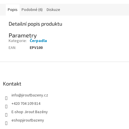
Popis
Podobné (6)
Diskuze
Detailní popis produktu
Parametry
Kategorie
:
Čerpadla
EAN
:
EPV100
Zápatí
Kontakt
info
@
jiroutbazeny.cz
+420 704 109 814
E-shop Jirout Bazény
eshopjiroutbazeny