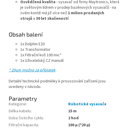
Osvědčená kvalita
- vysavač od firmy Maytronics, která
je světovým lídrem v prodeji bazénových vysavačů - na
svém kontě má již více než
1 milion prodaných
strojů
a
30 let zkušeností
Obsah balení
1x Dolphin E20
1x Transformátor
1x Filtrační koš 100 mic*
1x Uživatelský CZ manuál
* 20μm možno za příplatek
Detailní technické podmínky k provozování zařízení jsou
uvedeny v návodu.
Parametry
Kategorie
:
Robotické vysavače
Délka kabelu
:
15 m
Doba čisticího cyklu
:
2 hod
Filtrační kapacita
:
100 μ (*20 μ)