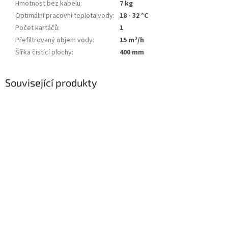
Hmotnost bez kabelu
:
7 kg
Optimální pracovní teplota vody
:
18 - 32 °C
Počet kartáčů
:
1
Přefiltrovaný objem vody
:
15 m³/h
Šířka čistící plochy
:
400 mm
Související produkty