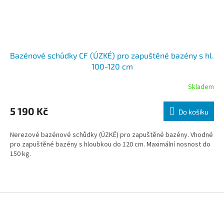
Bazénové schůdky CF (ÚZKÉ) pro zapuštěné bazény s hl.
100-120 cm
Skladem
5 190 Kč
Do košíku
Nerezové bazénové schůdky (ÚZKÉ) pro zapuštěné bazény. Vhodné
pro zapuštěné bazény s hloubkou do 120 cm. Maximální nosnost do
150 kg.
Zápatí