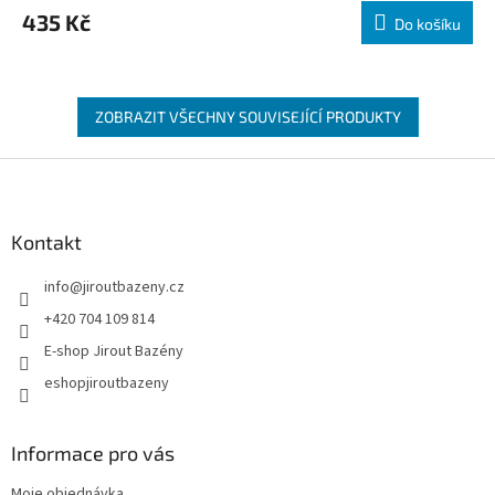
435 Kč
Do košíku
ZOBRAZIT VŠECHNY SOUVISEJÍCÍ PRODUKTY
Zápatí
Kontakt
info
@
jiroutbazeny.cz
+420 704 109 814
E-shop Jirout Bazény
eshopjiroutbazeny
Informace pro vás
Moje objednávka