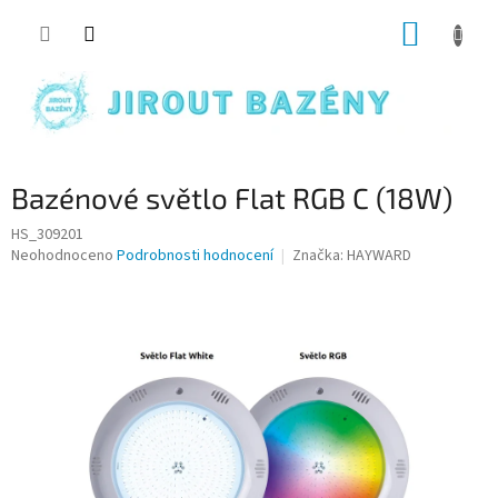
Přejít na obsah
NÁKUP
Bazénové světlo Flat RGB C (18W)
HS_309201
Průměrné hodnocení produktu je 0,0 z 5 hvězdiček.
Neohodnoceno
Podrobnosti hodnocení
Značka:
HAYWARD