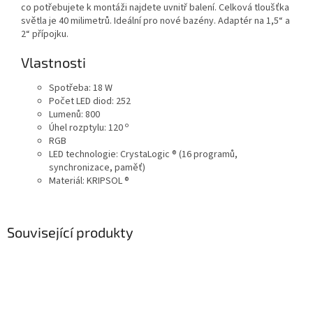
co potřebujete k montáži najdete uvnitř balení. Celková tloušťka
světla je 40 milimetrů. Ideální pro nové bazény. Adaptér na 1,5“ a
2“ přípojku.
Vlastnosti
Spotřeba: 18 W
Počet LED diod: 252
Lumenů: 800
o
Úhel rozptylu: 120
RGB
LED technologie: CrystaLogic ® (16 programů,
synchronizace, paměť)
Materiál: KRIPSOL ®
Související produkty