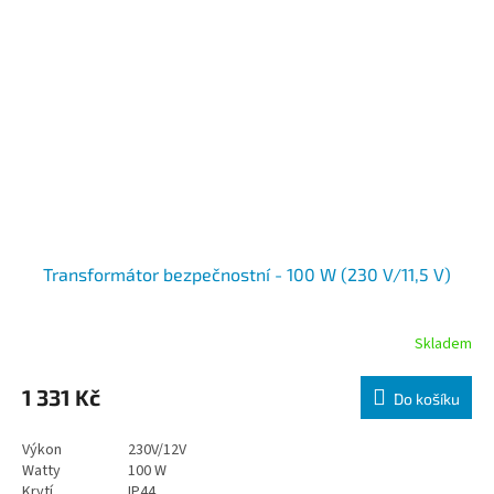
Transformátor bezpečnostní - 100 W (230 V/11,5 V)
Skladem
1 331 Kč
Do košíku
Výkon
230V/12V
Watty
100 W
Krytí
IP44