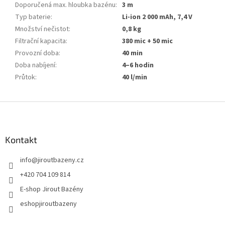
Doporučená max. hloubka bazénu
:
3 m
Typ baterie
:
Li-ion 2 000 mAh, 7,4 V
Množství nečistot
:
0,8 kg
Filtrační kapacita
:
380 mic + 50 mic
Provozní doba
:
40 min
Doba nabíjení
:
4–6 hodin
Průtok
:
40 l/min
Zápatí
Kontakt
info
@
jiroutbazeny.cz
+420 704 109 814
E-shop Jirout Bazény
eshopjiroutbazeny