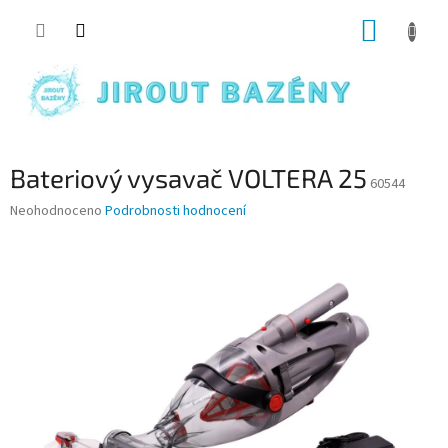
Přejít na obsah
NÁKUP
Bateriový vysavač VOLTERA 25
60544
Průměrné hodnocení produktu je 0,0 z 5 hvězdiček.
Neohodnoceno
Podrobnosti hodnocení