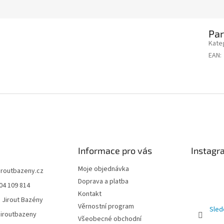
Pa
Kate
EAN
:
Informace pro vás
Instagr
Moje objednávka
jiroutbazeny.cz
Doprava a platba
04 109 814
Kontakt
 Jirout Bazény
Věrnostní program
Sled
iroutbazeny
Všeobecné obchodní