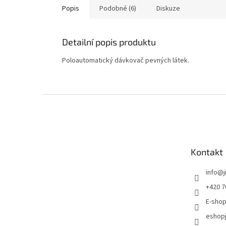
Popis
Podobné (6)
Diskuze
Detailní popis produktu
Poloautomatický dávkovač pevných látek.
Zápatí
Kontakt
info
@
+420 7
E-shop
eshopj