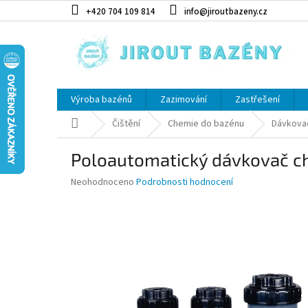
Přejít na obsah
+420 704 109 814
info@jiroutbazeny.cz
Výroba bazénů
Zazimování
Zastřešení
Domů
Čištění
Chemie do bazénu
Dávkova
Poloautomatický dávkovač che
Průměrné hodnocení produktu je 0,0 z 5 hvězdiček.
Neohodnoceno
Podrobnosti hodnocení