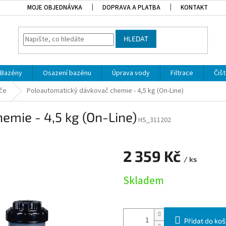
MOJE OBJEDNÁVKA
DOPRAVA A PLATBA
KONTAKT
HLEDAT
Bazény
Osazení bazénu
Úprava vody
Filtrace
Čišt
če
Poloautomatický dávkovač chemie - 4,5 kg (On-Line)
mie - 4,5 kg (On-Line)
HS_311202
2 359 Kč
/ ks
Měrná cena:
Skladem
Přidat do koš