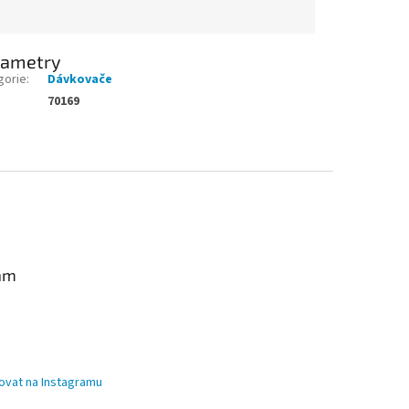
rametry
gorie
:
Dávkovače
70169
am
ovat na Instagramu